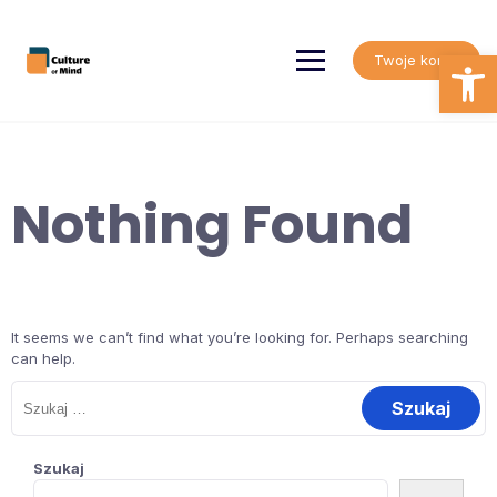
Skip
to
content
Open
Twoje konto
Nothing Found
It seems we can’t find what you’re looking for. Perhaps searching
can help.
Szukaj:
Szukaj