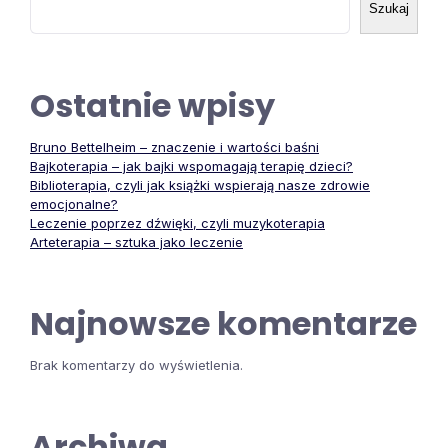
Szukaj
Ostatnie wpisy
Bruno Bettelheim – znaczenie i wartości baśni
Bajkoterapia – jak bajki wspomagają terapię dzieci?
Biblioterapia, czyli jak książki wspierają nasze zdrowie
emocjonalne?
Leczenie poprzez dźwięki, czyli muzykoterapia
Arteterapia – sztuka jako leczenie
Najnowsze komentarze
Brak komentarzy do wyświetlenia.
Archiwa