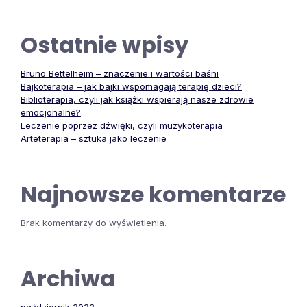
Ostatnie wpisy
Bruno Bettelheim – znaczenie i wartości baśni
Bajkoterapia – jak bajki wspomagają terapię dzieci?
Biblioterapia, czyli jak książki wspierają nasze zdrowie
emocjonalne?
Leczenie poprzez dźwięki, czyli muzykoterapia
Arteterapia – sztuka jako leczenie
Najnowsze komentarze
Brak komentarzy do wyświetlenia.
Archiwa