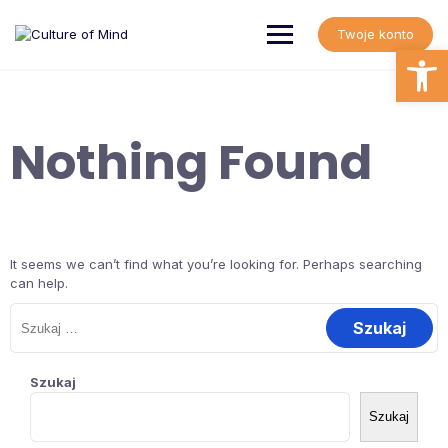
Skip
to
Twoje konto
content
Open
Nothing Found
It seems we can’t find what you’re looking for. Perhaps searching
can help.
Szukaj:
Szukaj
Szukaj