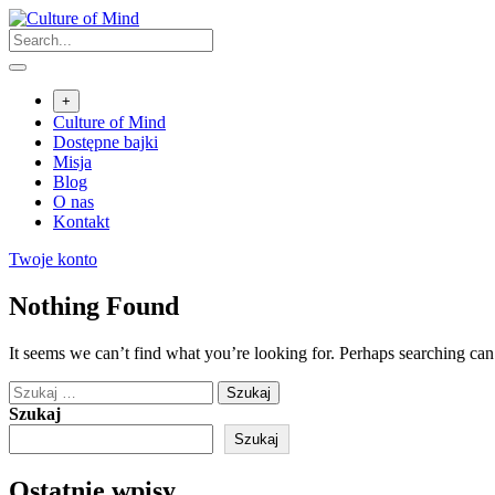
Skip
to
content
+
Culture of Mind
Dostępne bajki
Misja
Blog
O nas
Kontakt
Twoje konto
Nothing Found
It seems we can’t find what you’re looking for. Perhaps searching can
Szukaj:
Szukaj
Szukaj
Ostatnie wpisy