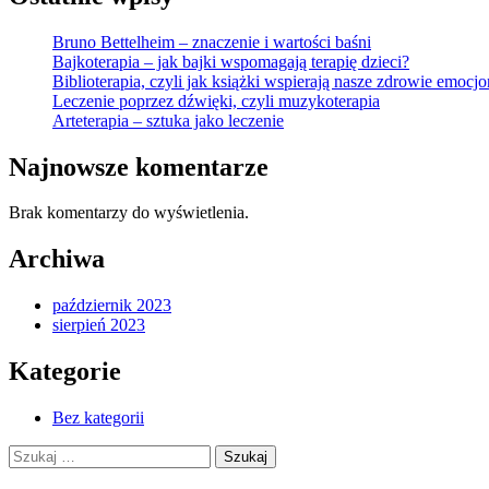
Bruno Bettelheim – znaczenie i wartości baśni
Bajkoterapia – jak bajki wspomagają terapię dzieci?
Biblioterapia, czyli jak książki wspierają nasze zdrowie emocj
Leczenie poprzez dźwięki, czyli muzykoterapia
Arteterapia – sztuka jako leczenie
Najnowsze komentarze
Brak komentarzy do wyświetlenia.
Archiwa
październik 2023
sierpień 2023
Kategorie
Bez kategorii
Szukaj: