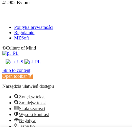
41-902 Bytom
Polityka prywatności
Regulamin
MZSoft
©Culture of Mind
Skip to content
Open toolbar
Narzędzia ułatwień dostępu
Zwiększ tekst
Zmniejsz tekst
Skala szarości
Wysoki kontrast
Negatyw
Jasne tło