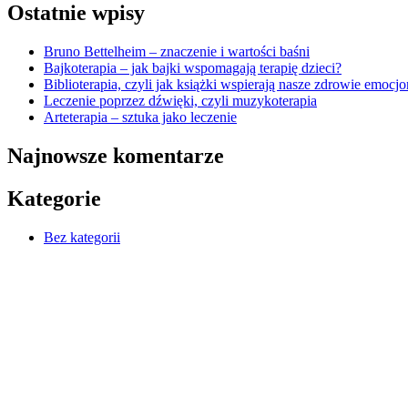
Ostatnie wpisy
Bruno Bettelheim – znaczenie i wartości baśni
Bajkoterapia – jak bajki wspomagają terapię dzieci?
Biblioterapia, czyli jak książki wspierają nasze zdrowie emocj
Leczenie poprzez dźwięki, czyli muzykoterapia
Arteterapia – sztuka jako leczenie
Najnowsze komentarze
Kategorie
Bez kategorii