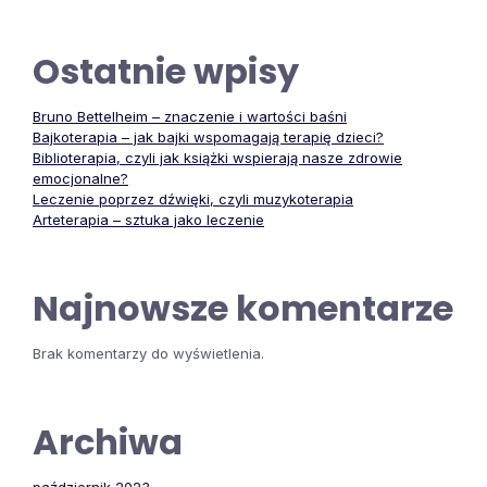
Ostatnie wpisy
Bruno Bettelheim – znaczenie i wartości baśni
Bajkoterapia – jak bajki wspomagają terapię dzieci?
Biblioterapia, czyli jak książki wspierają nasze zdrowie
emocjonalne?
Leczenie poprzez dźwięki, czyli muzykoterapia
Arteterapia – sztuka jako leczenie
Najnowsze komentarze
Brak komentarzy do wyświetlenia.
Archiwa