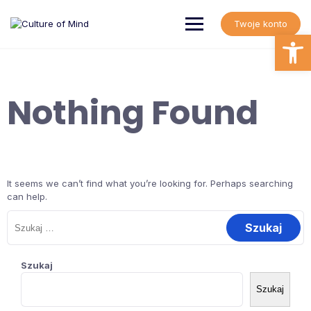
Skip
to
Twoje konto
content
Open
Nothing Found
It seems we can’t find what you’re looking for. Perhaps searching
can help.
Szukaj:
Szukaj
Szukaj