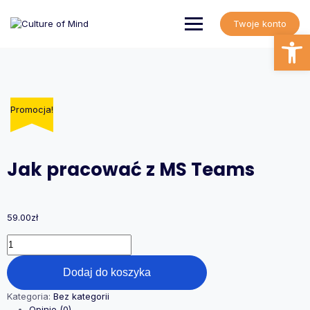
Skip
to
Twoje konto
content
Open
Promocja!
Jak pracować z MS Teams
59.00
zł
ilość
Jak
pracować
Dodaj do koszyka
z
MS
Kategoria:
Bez kategorii
Teams
Opinie (0)