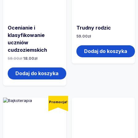
Ocenianie i
Trudny rodzic
klasyfikowanie
59.00
zł
uczniów
cudzoziemskich
Dodaj do koszyka
59.00
zł
18.00
zł
Dodaj do koszyka
Promocja!