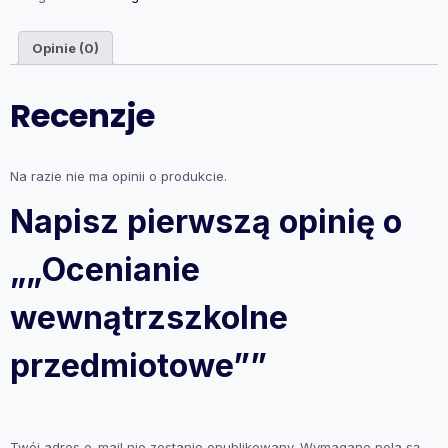
Opinie (0)
Recenzje
Na razie nie ma opinii o produkcie.
Napisz pierwszą opinię o
„„Ocenianie
wewnątrzszkolne
przedmiotowe””
Twój adres e-mail nie zostanie opublikowany.
Wymagane pola są