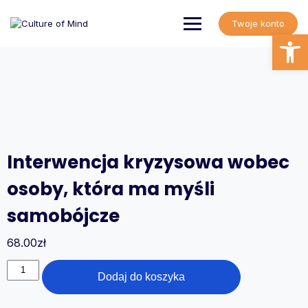
Skip
to
Twoje konto
content
Open
Interwencja kryzysowa wobec
osoby, która ma myśli
samobójcze
68.00
zł
ilość
Dodaj do koszyka
Interwencja
kryzysowa
wobec