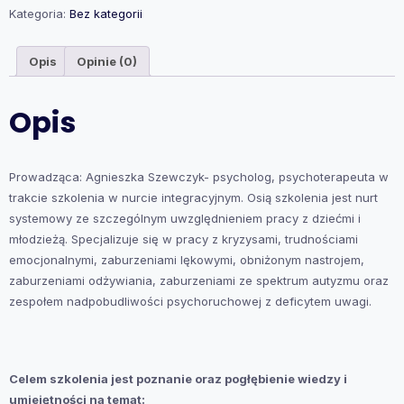
osoby,
Kategoria:
Bez kategorii
która
ma
Opis
Opinie (0)
myśli
samobójcze
Opis
Prowadząca: Agnieszka Szewczyk- psycholog, psychoterapeuta w
trakcie szkolenia w nurcie integracyjnym. Osią szkolenia jest nurt
systemowy ze szczególnym uwzględnieniem pracy z dziećmi i
młodzieżą. Specjalizuje się w pracy z kryzysami, trudnościami
emocjonalnymi, zaburzeniami lękowymi, obniżonym nastrojem,
zaburzeniami odżywiania, zaburzeniami ze spektrum autyzmu oraz
zespołem nadpobudliwości psychoruchowej z deficytem uwagi.
Celem szkolenia jest poznanie oraz pogłębienie wiedzy i
umiejętności na temat: