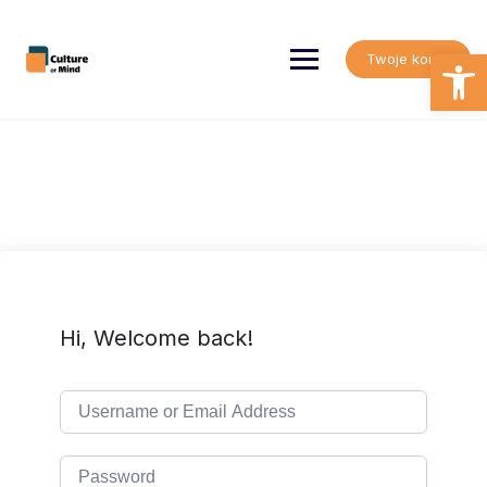
Skip
to
content
Open
Twoje konto
Hi, Welcome back!