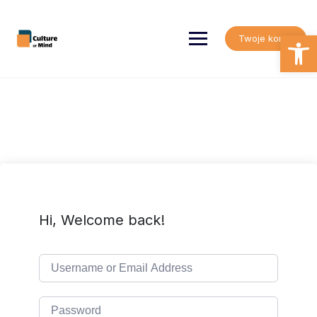
Skip
to
content
Open
Twoje konto
Hi, Welcome back!