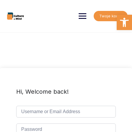
Skip
to
content
Open
Twoje konto
Hi, Welcome back!