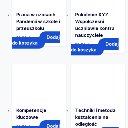
Praca w czasach
Pokolenie XYZ
Pandemii w szkole i
Współcześni
przedszkolu
uczniowie kontra
nauczyciele
Dodaj
59.00
zł
do koszyka
Dodaj
59.00
zł
do koszyka
Kompetencje
Techniki i metoda
kluczowe
kształcenia na
odległość
Dodaj
59.00
zł