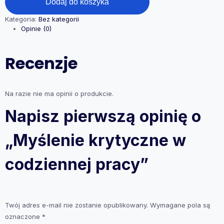
Dodaj do koszyka
w
codziennej
Kategoria:
Bez kategorii
pracy
Opinie (0)
Recenzje
Na razie nie ma opinii o produkcie.
Napisz pierwszą opinię o
„Myślenie krytyczne w
codziennej pracy”
Twój adres e-mail nie zostanie opublikowany.
Wymagane pola są
oznaczone
*