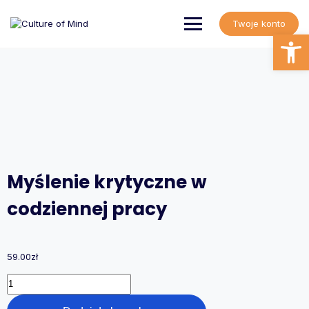
Skip
to
Twoje konto
content
Open
Myślenie krytyczne w
codziennej pracy
59.00
zł
ilość
Myślenie
krytyczne