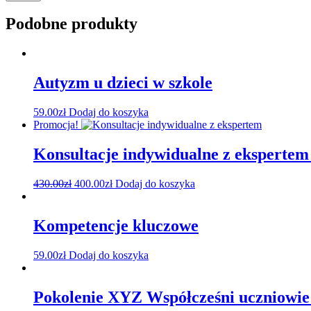
Podobne produkty
Autyzm u dzieci w szkole
59.00
zł
Dodaj do koszyka
Promocja!
Konsultacje indywidualne z ekspertem 
430.00
zł
400.00
zł
Dodaj do koszyka
Kompetencje kluczowe
59.00
zł
Dodaj do koszyka
Pokolenie XYZ Współcześni uczniowie 