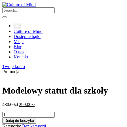
Skip
to
content
+
Culture of Mind
Dostępne bajki
Misja
Blog
O nas
Kontakt
Twoje konto
Promocja!
Modelowy statut dla szkoły
480.00
zł
299.00
zł
ilość
Modelowy
Dodaj do koszyka
statut
Kategoria:
Bez kategorii