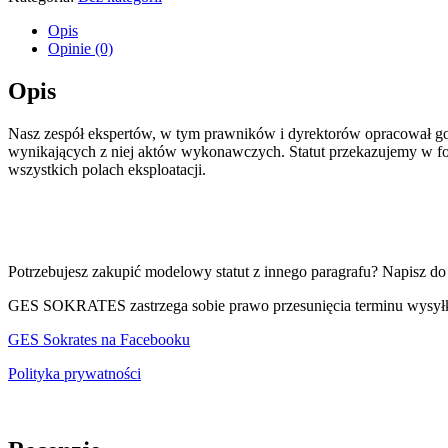
dla
szkoły
Opis
Opinie (0)
Opis
Nasz zespół ekspertów, w tym prawników i dyrektorów opracował go
wynikających z niej aktów wykonawczych. Statut przekazujemy w for
wszystkich polach eksploatacji.
Potrzebujesz zakupić modelowy statut z innego paragrafu? Napisz do
GES SOKRATES zastrzega sobie prawo przesunięcia terminu wysyłk
GES Sokrates na Facebooku
Polityka prywatności