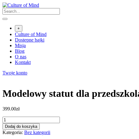
Skip
to
content
+
Culture of Mind
Dostępne bajki
Misja
Blog
O nas
Kontakt
Twoje konto
Modelowy statut dla przedszkol
399.00
zł
ilość
Modelowy
Dodaj do koszyka
statut
Kategoria:
Bez kategorii
dla