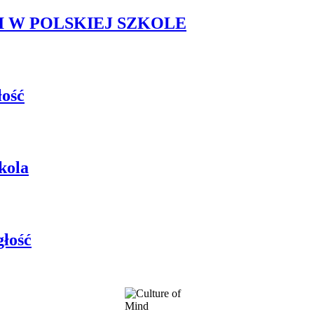
 W POLSKIEJ SZKOLE
łość
kola
głość