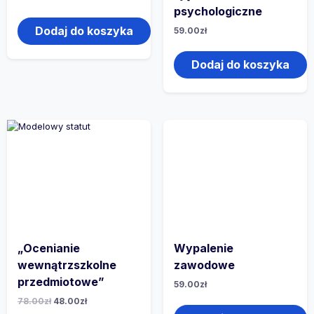
psychologiczne
Dodaj do koszyka
59.00
zł
Dodaj do koszyka
„Ocenianie
Wypalenie
wewnątrzszkolne
zawodowe
przedmiotowe”
59.00
zł
78.00
zł
48.00
zł