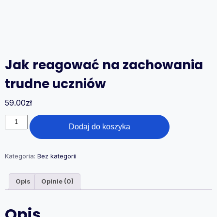
Jak reagować na zachowania
trudne uczniów
59.00
zł
ilość
Dodaj do koszyka
Jak
reagować
na
zachowania
Kategoria:
Bez kategorii
trudne
uczniów
Opis
Opinie (0)
Opis