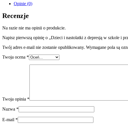
z
Opinie (0)
depresją
w
Recenzje
szkole
i
Na razie nie ma opinii o produkcie.
przedszkolu
Napisz pierwszą opinię o „Dzieci i nastolatki z depresją w szkole i p
Twój adres e-mail nie zostanie opublikowany.
Wymagane pola są oz
Twoja ocena
*
Twoja opinia
*
Nazwa
*
E-mail
*