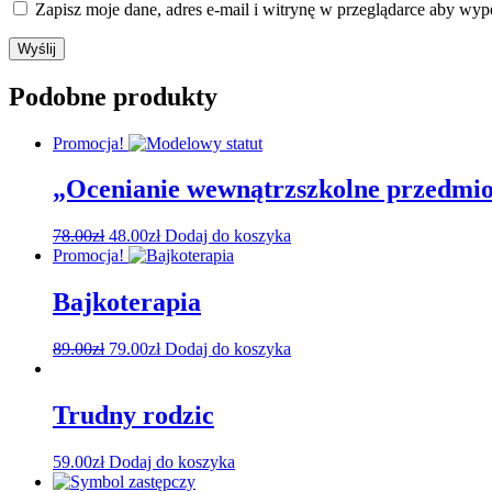
Zapisz moje dane, adres e-mail i witrynę w przeglądarce aby wyp
Podobne produkty
Promocja!
„Ocenianie wewnątrzszkolne przedmi
78.00
zł
48.00
zł
Dodaj do koszyka
Promocja!
Bajkoterapia
89.00
zł
79.00
zł
Dodaj do koszyka
Trudny rodzic
59.00
zł
Dodaj do koszyka