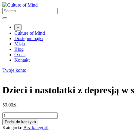
Skip
to
content
+
Culture of Mind
Dostępne bajki
Misja
Blog
O nas
Kontakt
Twoje konto
Dzieci i nastolatki z depresją w 
59.00
zł
ilość
Dzieci
Dodaj do koszyka
i
Kategoria:
Bez kategorii
nastolatki