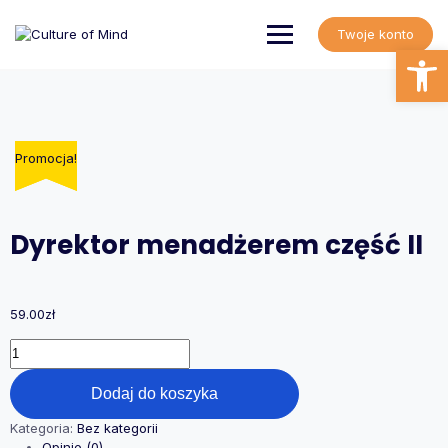
Skip
to
Twoje konto
content
Open
Promocja!
Promocja!
Dyrektor menadżerem część II
59.00
zł
ilość
Dyrektor
menadżerem
Dodaj do koszyka
część
II
Kategoria:
Bez kategorii
Opinie (0)