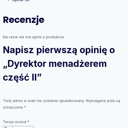
Recenzje
Na razie nie ma opinii o produkcie.
Napisz pierwszą opinię o
„Dyrektor menadżerem
część II”
Twój adres e-mail nie zostanie opublikowany.
Wymagane pola są
oznaczone
*
Twoja ocena
*