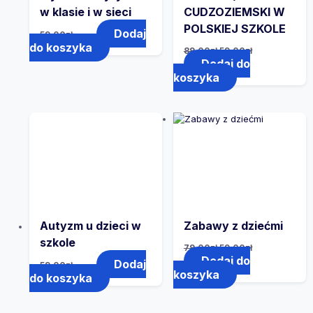
w klasie i w sieci
CUDZOZIEMSKI W
POLSKIEJ SZKOLE
Dodaj
59.00
zł
do koszyka
89.00
zł
59.00
zł
Dodaj do
koszyka
Autyzm u dzieci w
Zabawy z dziećmi
szkole
79.00
zł
59.00
zł
Dodaj do
Dodaj
59.00
zł
koszyka
do koszyka