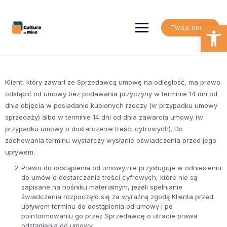
Skip
to
content
Open
Twoje konto
Klient, który zawarł ze Sprzedawcą umowę na odległość, ma prawo
odstąpić od umowy bez podawania przyczyny w terminie 14 dni od
dnia objęcia w posiadanie kupionych rzeczy (w przypadku umowy
sprzedaży) albo w terminie 14 dni od dnia zawarcia umowy (w
przypadku umowy o dostarczenie treści cyfrowych). Do
zachowania terminu wystarczy wysłanie oświadczenia przed jego
upływem.
Prawo do odstąpienia od umowy nie przysługuje w odniesieniu
do umów o dostarczanie treści cyfrowych, które nie są
zapisane na nośniku materialnym, jeżeli spełnianie
świadczenia rozpoczęło się za wyraźną zgodą Klienta przed
upływem terminu do odstąpienia od umowy i po
poinformowaniu go przez Sprzedawcę o utracie prawa
odstąpienia od umowy.