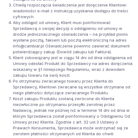
Chwilą rozpoczęcia świadczenia jest doręczenie Klientowi
wiadomości e-mail z instrukcją uzyskania dostępu do treści
cyfrowych.
Aby odstąpić od umowy, Klient musi poinformować
Sprzedawcę o swojej decyzji o odstąpieniu od umowy w
drodze jednoznacznego oświadczenia – na przykład pismo
wysłane pocztą, faksem lub pocztą elektroniczną na adres
info@cambiar.pl Oświadczenie powinno zawierać dokument
potwierdzający zakup (Dowód zakupu lub Faktura).
Klient zobowiązany jest w ciągu 14 dni od dnia odstąpienia od
Umowy odesłać Produkt do Sprzedawcy na adres doręczenia
wskazany w §1 niniejszego Regulaminu, wraz z dowodem
zakupu towaru na swój koszt.
Po otrzymaniu zwracanego towaru przez Klienta do
Sprzedawcy, Klientowi zwracane są wszystkie otrzymane od
niego płatności dotyczące zwracanego Produktu.
Koszt zakupu Produktu zostaną zwrócone do Klienta
niezwłocznie po otrzymaniu przesyłki zwrotnej przez
Nadawcę, jednak nie później niż w terminie 14 dni od dnia w
którym Sprzedawca został poinformowany o Odstąpieniu Od
Umowy przez Klienta. Zgodnie z art. 32 ust.3 Ustawy o
Prawach Konsumenta, Sprzedawca może wstrzymać się ze
zwrotem płatności otrzymanych od Klienta do chwili