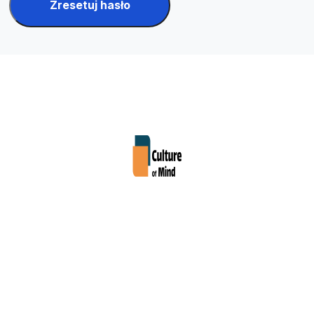
Zresetuj hasło