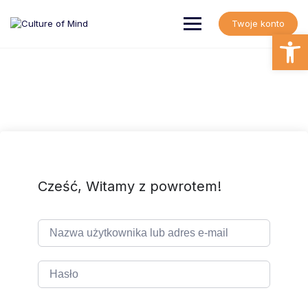
Skip
to
Twoje konto
content
Open
Cześć, Witamy z powrotem!