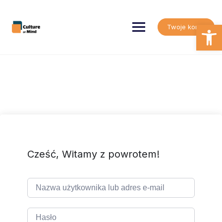
Skip
to
content
Open
Twoje konto
Cześć, Witamy z powrotem!