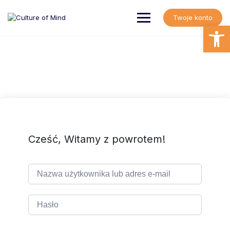
Skip
to
Twoje konto
content
Open
Cześć, Witamy z powrotem!