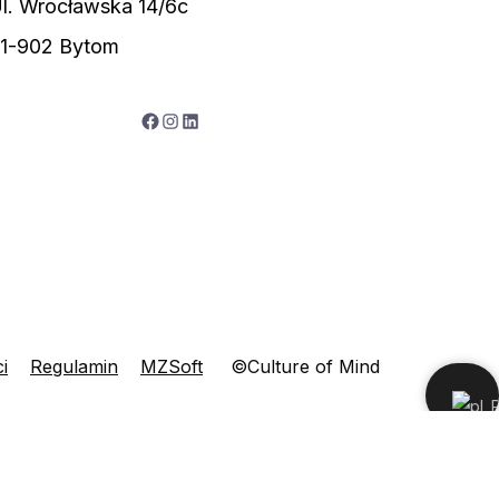
l. Wrocławska 14/6c
1-902 Bytom
Facebook
Instagram
LinkedIn
i
Regulamin
MZSoft
©Culture of Mind