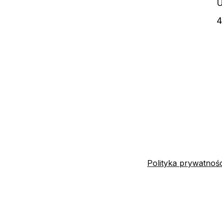
U
4
Polityka prywatnośc