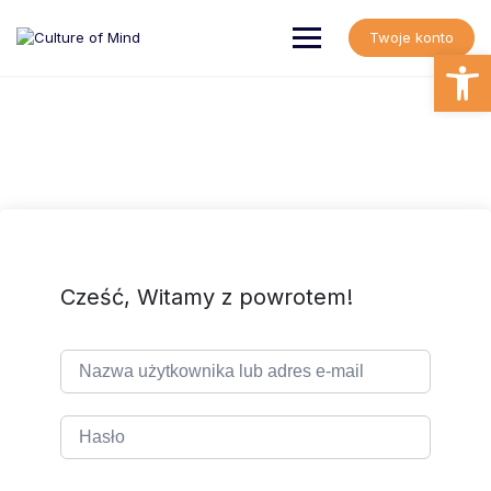
Skip
to
Twoje konto
content
Open
Cześć, Witamy z powrotem!