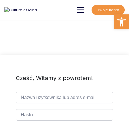
Skip
to
Twoje konto
content
Open
Cześć, Witamy z powrotem!