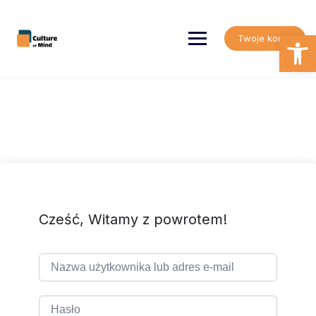
Skip
to
content
Open
Twoje konto
Cześć, Witamy z powrotem!