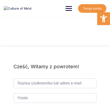
Skip
to
Twoje konto
content
Open
Cześć, Witamy z powrotem!