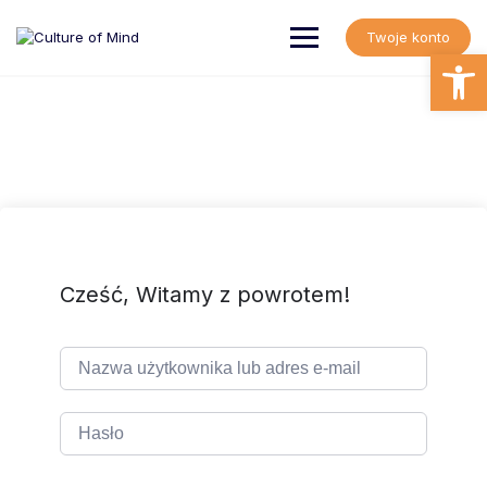
Skip
to
Twoje konto
content
Open
Cześć, Witamy z powrotem!