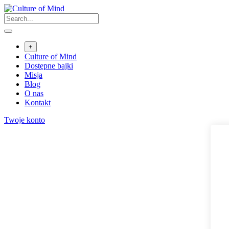
Skip
to
content
+
Culture of Mind
Dostępne bajki
Misja
Blog
O nas
Kontakt
Twoje konto