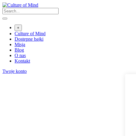
Skip
to
content
+
Culture of Mind
Dostępne bajki
Misja
Blog
O nas
Kontakt
Twoje konto