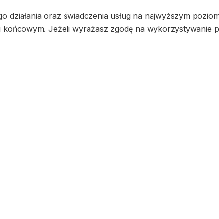
go działania oraz świadczenia usług na najwyższym poziom
ońcowym. Jeżeli wyrażasz zgodę na wykorzystywanie plikó
Polityka prywatnośc
e you navigate through the website. Out of these, the cook
tionalities of the
...
 to function properly. These cookies ensure basic functiona
Description