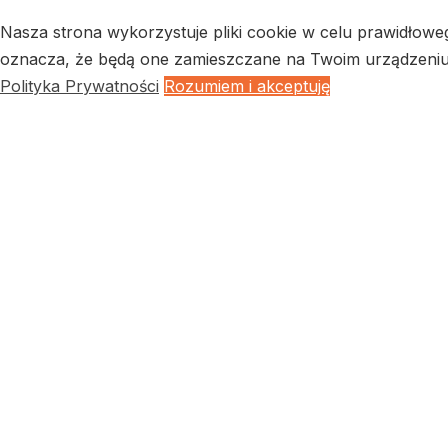
Nasza strona wykorzystuje pliki cookie w celu prawidłowe
oznacza, że będą one zamieszczane na Twoim urządzeniu k
Polityka Prywatności
Rozumiem i akceptuję
Close
Privacy Overview
This website uses cookies to improve your experience whil
browser as they are essential for the working of basic func
Necessary
Necessary
Always Enabled
Necessary cookies are absolutely essential for the website
Cookie
Duration