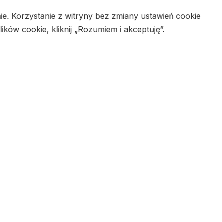
ie. Korzystanie z witryny bez zmiany ustawień cookie
w cookie, kliknij „Rozumiem i akceptuję”.
i
Regulamin
MZSoft
©Culture of Mind
ies that are categorized as necessary are stored on your
lities and security features of the website, anonymously.