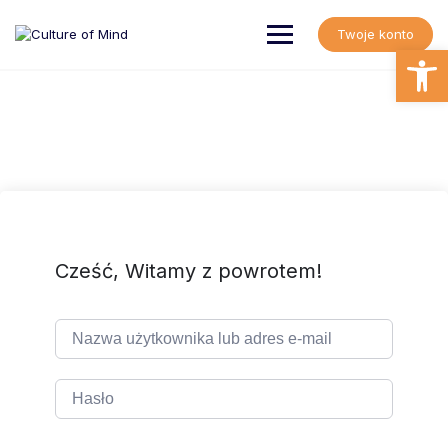
Skip
to
Twoje konto
content
Open
Cześć, Witamy z powrotem!