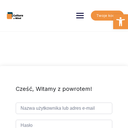
Skip
to
content
Open
Twoje konto
Cześć, Witamy z powrotem!