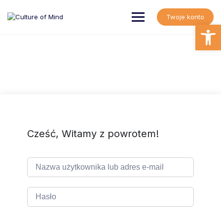
Skip
to
Twoje konto
content
Open
Cześć, Witamy z powrotem!