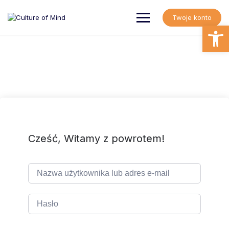
Skip
to
Twoje konto
content
Open
Cześć, Witamy z powrotem!