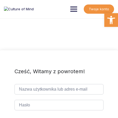
Skip
to
Twoje konto
content
Open
Cześć, Witamy z powrotem!