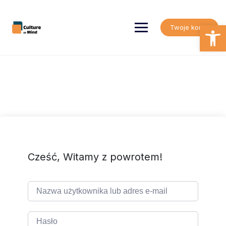
Skip
to
content
Open
Twoje konto
Cześć, Witamy z powrotem!