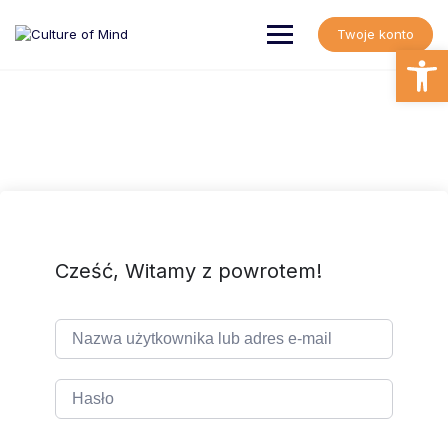
Skip
to
Twoje konto
content
Open
Cześć, Witamy z powrotem!