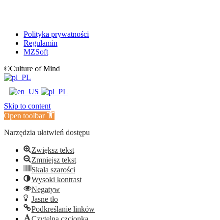
Polityka prywatności
Regulamin
MZSoft
©Culture of Mind
Skip to content
Open toolbar
Narzędzia ułatwień dostępu
Zwiększ tekst
Zmniejsz tekst
Skala szarości
Wysoki kontrast
Negatyw
Jasne tło
Podkreślanie linków
Czytelna czcionka