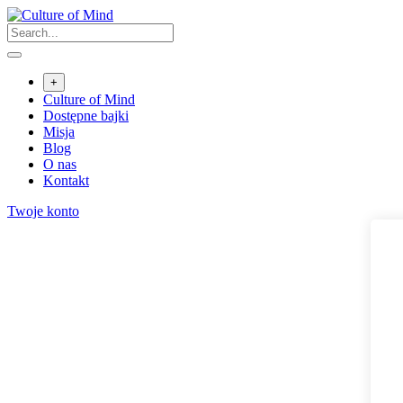
Skip
to
content
+
Culture of Mind
Dostępne bajki
Misja
Blog
O nas
Kontakt
Twoje konto