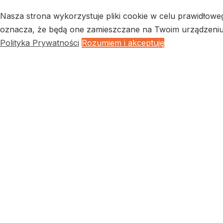
Nasza strona wykorzystuje pliki cookie w celu prawidłowe
oznacza, że będą one zamieszczane na Twoim urządzeniu k
Polityka Prywatności
Rozumiem i akceptuję
Close
Privacy Overview
This website uses cookies to improve your experience whil
browser as they are essential for the working of basic func
Necessary
Necessary
Always Enabled
Necessary cookies are absolutely essential for the website
Cookie
Duration