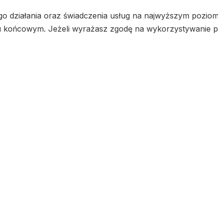
go działania oraz świadczenia usług na najwyższym poziom
ońcowym. Jeżeli wyrażasz zgodę na wykorzystywanie plikó
Polityka prywatnośc
e you navigate through the website. Out of these, the cook
tionalities of the
...
 to function properly. These cookies ensure basic functiona
Description