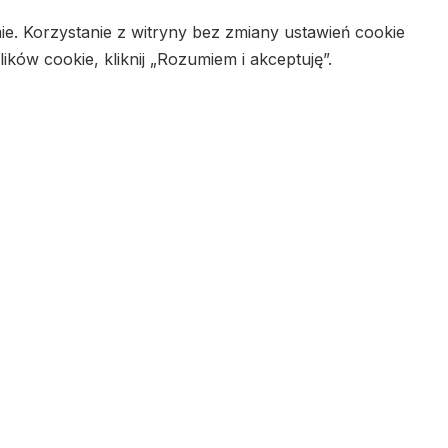
ie. Korzystanie z witryny bez zmiany ustawień cookie
w cookie, kliknij „Rozumiem i akceptuję”.
i
Regulamin
MZSoft
©Culture of Mind
ies that are categorized as necessary are stored on your
lities and security features of the website, anonymously.