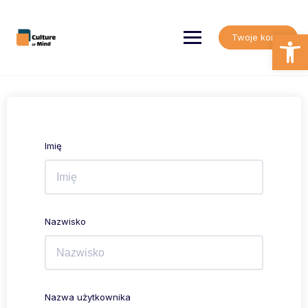
Skip
to
content
Open
Twoje konto
Imię
Nazwisko
Nazwa użytkownika