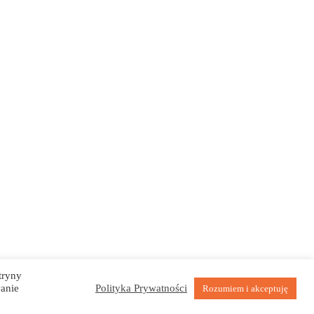
tryny
anie
Polityka Prywatności
Rozumiem i akceptuję