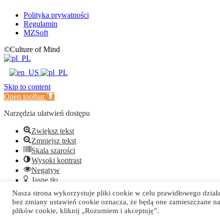
Polityka prywatności
Regulamin
MZSoft
©Culture of Mind
Skip to content
Open toolbar
Narzędzia ułatwień dostępu
Zwiększ tekst
Zmniejsz tekst
Skala szarości
Wysoki kontrast
Negatyw
Jasne tło
Podkreślanie linków
Nasza strona wykorzystuje pliki cookie w celu prawidłowego dział
Czytelna czcionka
bez zmiany ustawień cookie oznacza, że będą one zamieszczane 
Reset
plików cookie, kliknij „Rozumiem i akceptuję”.