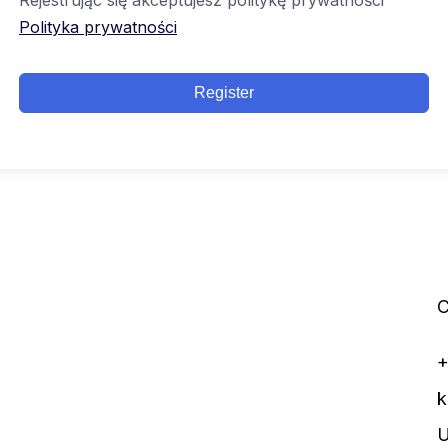
Rejestrując się akceptujesz politykę prywatności
Polityka prywatności
Register
C
+
k
U