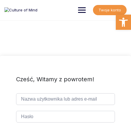
Skip
to
Twoje konto
content
Open
Cześć, Witamy z powrotem!